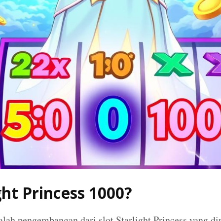
ght Princess 1000?
dalah pengembangan dari slot Starlight Princess yang d