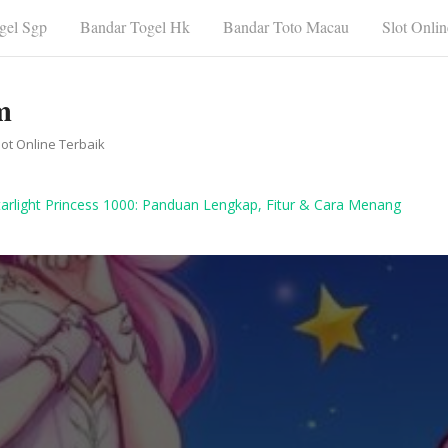
gel Sgp
Bandar Togel Hk
Bandar Toto Macau
Slot Onli
m
lot Online Terbaik
tarlight Princess 1000: Panduan Lengkap, Fitur & Cara Menang