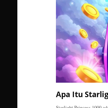
Apa Itu Starli
Starlight Princess 1000 a