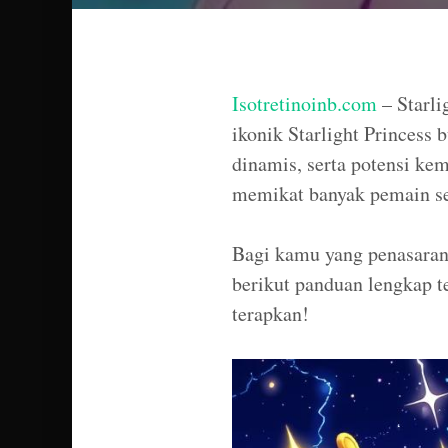
Isotretinoinb.com
– Starli
ikonik Starlight Princess
dinamis, serta potensi kem
memikat banyak pemain sej
Bagi kamu yang penasaran
berikut panduan lengkap te
terapkan!