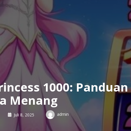
Princess 1000: Panduan
ara Menang
admin
Juli 8, 2025