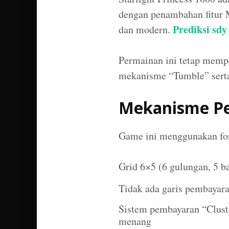
dengan penambahan fitur Mu
Prediksi sdy
dan modern.
Permainan ini tetap memp
mekanisme “Tumble” serta
Mekanisme Per
Game ini menggunakan fo
Grid 6×5 (6 gulungan, 5 ba
Tidak ada garis pembayara
Sistem pembayaran “Clust
menang