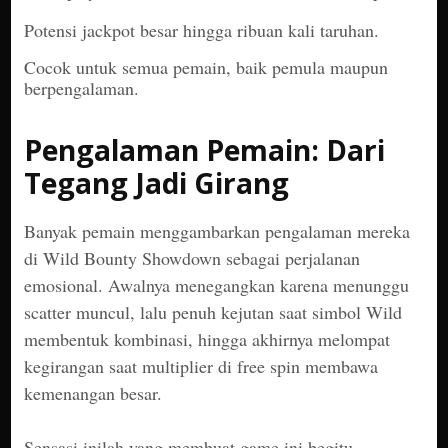
Potensi jackpot besar hingga ribuan kali taruhan.
Cocok untuk semua pemain, baik pemula maupun
berpengalaman.
Pengalaman Pemain: Dari
Tegang Jadi Girang
Banyak pemain menggambarkan pengalaman mereka
di Wild Bounty Showdown sebagai perjalanan
emosional. Awalnya menegangkan karena menunggu
scatter muncul, lalu penuh kejutan saat simbol Wild
membentuk kombinasi, hingga akhirnya melompat
kegirangan saat multiplier di free spin membawa
kemenangan besar.
Sensasi inilah yang membuat game ini begitu