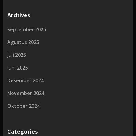
Archives
September 2025
Agustus 2025
Juli 2025
Juni 2025
Desember 2024
November 2024
Oktober 2024
Categories