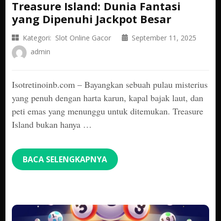
Treasure Island: Dunia Fantasi
yang Dipenuhi Jackpot Besar
Kategori:
Slot Online Gacor
September 11, 2025
admin
Isotretinoinb.com – Bayangkan sebuah pulau misterius
yang penuh dengan harta karun, kapal bajak laut, dan
peti emas yang menunggu untuk ditemukan. Treasure
Island bukan hanya …
BACA SELENGKAPNYA