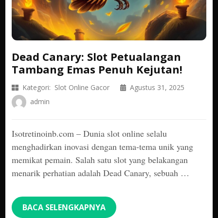
Dead Canary: Slot Petualangan
Tambang Emas Penuh Kejutan!
Kategori:
Slot Online Gacor
Agustus 31, 2025
admin
Isotretinoinb.com – Dunia slot online selalu
menghadirkan inovasi dengan tema-tema unik yang
memikat pemain. Salah satu slot yang belakangan
menarik perhatian adalah Dead Canary, sebuah …
BACA SELENGKAPNYA