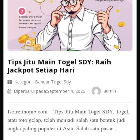
Tips Jitu Main Togel SDY: Raih
Jackpot Setiap Hari
Kategori:
Bandar Togel Sdy
admin
Diperbarui pada:
September 4, 2025
Isotretinoinb.com – Tips Jitu Main Togel SDY, Togel,
atau toto gelap, telah menjadi salah satu bentuk judi
angka paling populer di Asia. Salah satu pasar …