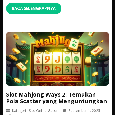
BACA SELENGKAPNYA
Slot Mahjong Ways 2: Temukan
Pola Scatter yang Menguntungkan
Kategori:
Slot Online Gacor
September 1, 2025