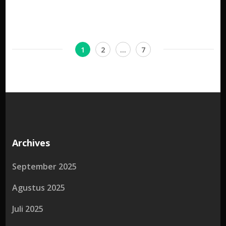
Paginasi
Halaman
Halaman
Halaman
1
2
…
7
pos
Archives
September 2025
Agustus 2025
Juli 2025