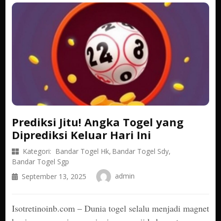
Prediksi Jitu! Angka Togel yang
Diprediksi Keluar Hari Ini
Kategori:
Bandar Togel Hk
Bandar Togel Sdy
Bandar Togel Sgp
admin
September 13, 2025
Isotretinoinb.com – Dunia togel selalu menjadi magnet