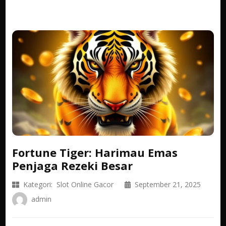
Fortune Tiger: Harimau Emas
Penjaga Rezeki Besar
Kategori:
Slot Online Gacor
September 21, 2025
admin