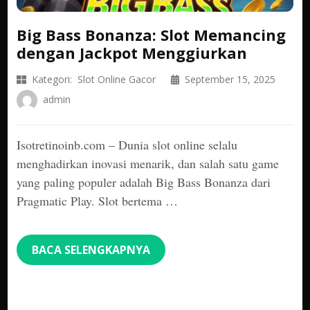
Big Bass Bonanza: Slot Memancing
dengan Jackpot Menggiurkan
Kategori:
Slot Online Gacor
September 15, 2025
admin
Isotretinoinb.com – Dunia slot online selalu
menghadirkan inovasi menarik, dan salah satu game
yang paling populer adalah Big Bass Bonanza dari
Pragmatic Play. Slot bertema …
BACA SELENGKAPNYA