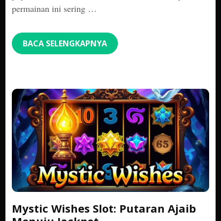
permainan ini sering …
BACA SELENGKAPNYA
Mystic Wishes Slot: Putaran Ajaib
Menuju Jackpot