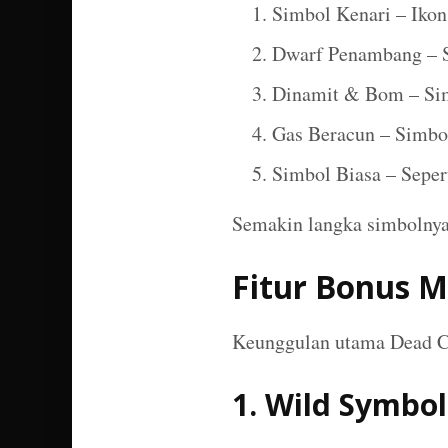
Simbol Kenari – Ikon
Dwarf Penambang – Si
Dinamit & Bom – Sim
Gas Beracun – Simbol
Simbol Biasa – Seper
Semakin langka simbolnya
Fitur Bonus M
Keunggulan utama Dead Can
1. Wild Symbol