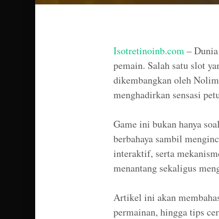
Isotretinoinb.com
– Dunia 
pemain. Salah satu slot y
dikembangkan oleh Nolimi
menghadirkan sensasi pet
Game ini bukan hanya soa
berbahaya sambil menginca
interaktif, serta mekani
menantang sekaligus meng
Artikel ini akan membahas 
permainan, hingga tips c