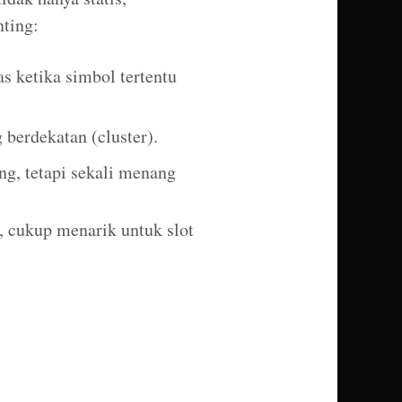
nting:
s ketika simbol tertentu
 berdekatan (cluster).
ang, tetapi sekali menang
, cukup menarik untuk slot