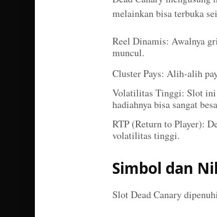
melainkan bisa terbuka se
Reel Dinamis: Awalnya grid
muncul.
Cluster Pays: Alih-alih pa
Volatilitas Tinggi: Slot i
hadiahnya bisa sangat besa
RTP (Return to Player): D
volatilitas tinggi.
Simbol dan Ni
Slot Dead Canary dipenuh