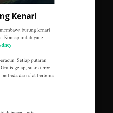
ng Kenari
g membawa burung kenari
a. Konsep inilah yang
ydney
eracun. Setiap putaran
rafis gelap, suara teror
 berbeda dari slot bertema
dak hanya statis,