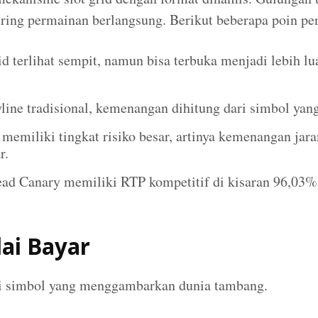
iring permainan berlangsung. Berikut beberapa poin pe
 terlihat sempit, namun bisa terbuka menjadi lebih lua
yline tradisional, kemenangan dihitung dari simbol yang
ni memiliki tingkat risiko besar, artinya kemenangan jar
r.
ead Canary memiliki RTP kompetitif di kisaran 96,03%
lai Bayar
i simbol yang menggambarkan dunia tambang.