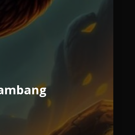
Tambang