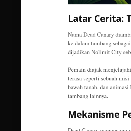
Latar Cerita:
Nama Dead Canary diambil
ke dalam tambang sebagai d
dijadikan Nolimit City seb
Pemain diajak menjelajahi
terasa seperti sebuah mis
bawah tanah, dan animasi 
tambang lainnya.
Mekanisme P
Dead Canary mengusung me