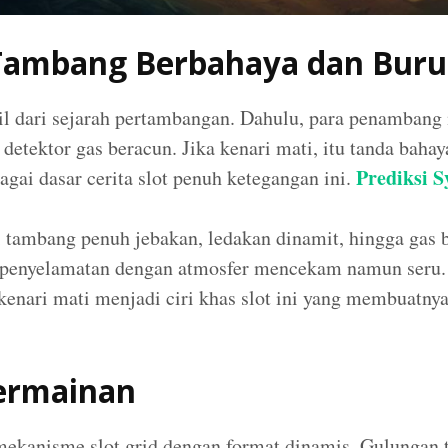
 Tambang Berbahaya dan Buru
 dari sejarah pertambangan. Dahulu, para penamban
etektor gas beracun. Jika kenari mati, itu tanda bahay
Prediksi S
agai dasar cerita slot penuh ketegangan ini.
 tambang penuh jebakan, ledakan dinamit, hingga gas b
i penyelamatan dengan atmosfer mencekam namun seru. G
kenari mati menjadi ciri khas slot ini yang membuatnya
ermainan
kanisme slot grid dengan format dinamis. Gulungan ti