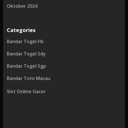
Oktober 2024
Categories
Bandar Togel Hk
Bandar Togel Sdy
Bandar Togel Sgp
Bandar Toto Macau
Slot Online Gacor