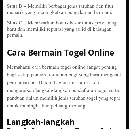
Situs B – Memiliki berbagai jenis taruhan dan fitur
menarik yang meningkatkan pengalaman bermain.
Situs C – Menawarkan bonus besar untuk pendatang
baru dan memiliki reputasi yang solid di kalangan
pemain.
Cara Bermain Togel Online
Memahami cara bermain togel online sangat penting
bagi setiap pemain, terutama bagi yang baru mengenal
permainan ini. Dalam bagian ini, kami akan
menguraikan langkah-langkah pendaftaran togel serta
panduan dalam memilih jenis taruhan togel yang tepat
untuk meningkatkan peluang menang.
Langkah-langkah