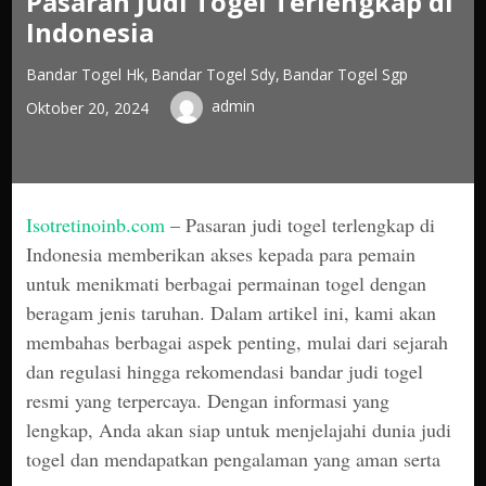
Pasaran Judi Togel Terlengkap di
Indonesia
Bandar Togel Hk
Bandar Togel Sdy
Bandar Togel Sgp
admin
Oktober 20, 2024
Isotretinoinb.com
– Pasaran judi togel terlengkap di
Indonesia memberikan akses kepada para pemain
untuk menikmati berbagai permainan togel dengan
beragam jenis taruhan. Dalam artikel ini, kami akan
membahas berbagai aspek penting, mulai dari sejarah
dan regulasi hingga rekomendasi bandar judi togel
resmi yang terpercaya. Dengan informasi yang
lengkap, Anda akan siap untuk menjelajahi dunia judi
togel dan mendapatkan pengalaman yang aman serta