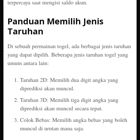
terpercaya saat mengisi saldo akun.
Panduan Memilih Jenis
Taruhan
Di sebuah permainan togel, ada berbagai jenis taruhan
yang dapat dipilih. Beberapa jenis taruhan togel yang
umum antara lain:
Taruhan 2D: Memilih dua digit angka yang
diprediksi akan muncul.
Taruhan 3D: Memilih tiga digit angka yang
diprediksi akan muncul secara tepat.
Colok Bebas: Memilih angka bebas yang boleh
muncul di urutan mana saja.