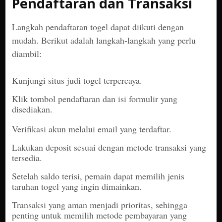
Pendaftaran dan Transaksi
Langkah pendaftaran togel dapat diikuti dengan
mudah. Berikut adalah langkah-langkah yang perlu
diambil:
Kunjungi situs judi togel terpercaya.
Klik tombol pendaftaran dan isi formulir yang
disediakan.
Verifikasi akun melalui email yang terdaftar.
Lakukan deposit sesuai dengan metode transaksi yang
tersedia.
Setelah saldo terisi, pemain dapat memilih jenis
taruhan togel yang ingin dimainkan.
Transaksi yang aman menjadi prioritas, sehingga
penting untuk memilih metode pembayaran yang