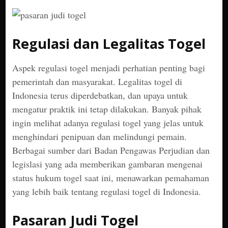
Regulasi dan Legalitas Togel
Aspek regulasi togel menjadi perhatian penting bagi
pemerintah dan masyarakat. Legalitas togel di
Indonesia terus diperdebatkan, dan upaya untuk
mengatur praktik ini tetap dilakukan. Banyak pihak
ingin melihat adanya regulasi togel yang jelas untuk
menghindari penipuan dan melindungi pemain.
Berbagai sumber dari Badan Pengawas Perjudian dan
legislasi yang ada memberikan gambaran mengenai
status hukum togel saat ini, menawarkan pemahaman
yang lebih baik tentang regulasi togel di Indonesia.
Pasaran Judi Togel