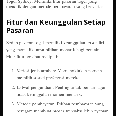
Togel Sydney: Memiliki fitur pasaran togel yang
menarik dengan metode pembayaran yang bervariasi.
Fitur dan Keunggulan Setiap
Pasaran
Setiap pasaran togel memiliki keunggulan tersendiri,
yang menjadikannya pilihan menarik bagi pemain.
Fitur-fitur tersebut meliputi:
Variasi jenis taruhan: Memungkinkan pemain
memilih sesuai preferensi mereka.
Jadwal pengundian: Penting untuk pemain agar
tidak ketinggalan momen menarik.
Metode pembayaran: Pilihan pembayaran yang
beragam membuat proses transaksi lebih nyaman.