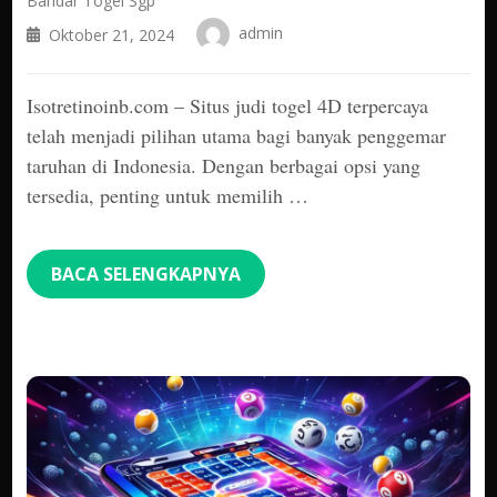
Bandar Togel Sgp
admin
Oktober 21, 2024
Isotretinoinb.com – Situs judi togel 4D terpercaya
telah menjadi pilihan utama bagi banyak penggemar
taruhan di Indonesia. Dengan berbagai opsi yang
tersedia, penting untuk memilih …
BACA SELENGKAPNYA