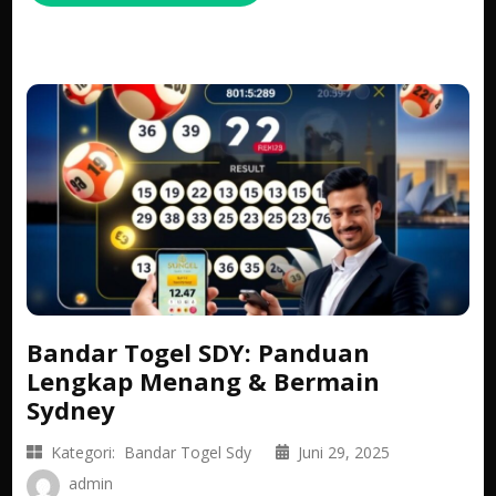
Bandar Togel SDY: Panduan
Lengkap Menang & Bermain
Sydney
Kategori:
Bandar Togel Sdy
Juni 29, 2025
admin