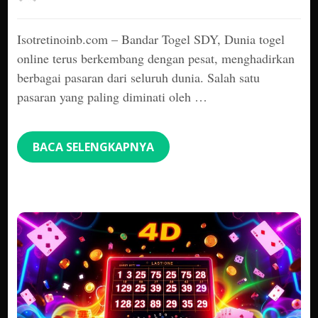
Isotretinoinb.com – Bandar Togel SDY, Dunia togel
online terus berkembang dengan pesat, menghadirkan
berbagai pasaran dari seluruh dunia. Salah satu
pasaran yang paling diminati oleh …
BACA SELENGKAPNYA