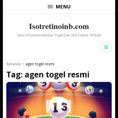
Lompat
MENU
ke
konten
Isotretinoinb.com
(Tekan
Enter)
Situs Informasi Bandar Togel Dan Slot Online Terbaik
Beranda
>
agen togel resmi
Tag:
agen togel resmi