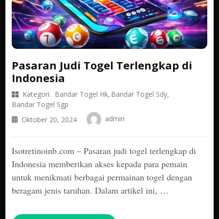
Pasaran Judi Togel Terlengkap di
Indonesia
Kategori:
Bandar Togel Hk
Bandar Togel Sdy
Bandar Togel Sgp
admin
Oktober 20, 2024
Isotretinoinb.com – Pasaran judi togel terlengkap di
Indonesia memberikan akses kepada para pemain
untuk menikmati berbagai permainan togel dengan
beragam jenis taruhan. Dalam artikel ini, …