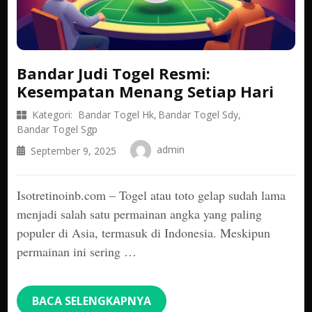
Bandar Judi Togel Resmi:
Kesempatan Menang Setiap Hari
Kategori:
Bandar Togel Hk
Bandar Togel Sdy
Bandar Togel Sgp
admin
September 9, 2025
Isotretinoinb.com – Togel atau toto gelap sudah lama
menjadi salah satu permainan angka yang paling
populer di Asia, termasuk di Indonesia. Meskipun
permainan ini sering …
BACA SELENGKAPNYA