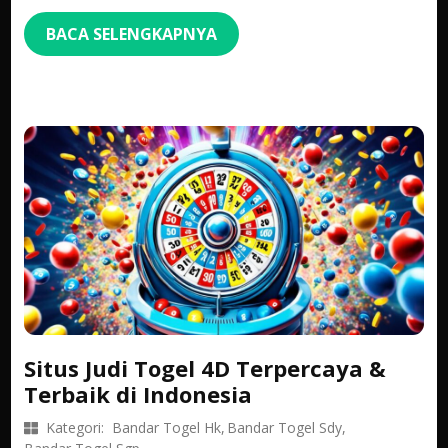
BACA SELENGKAPNYA
Situs Judi Togel 4D Terpercaya &
Terbaik di Indonesia
Kategori:
Bandar Togel Hk
Bandar Togel Sdy