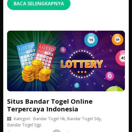
BACA SELENGKAPNYA
Situs Bandar Togel Online
Terpercaya Indonesia
Kategori:
Bandar Togel Hk
Bandar Togel Sdy
Bandar Togel Sgp