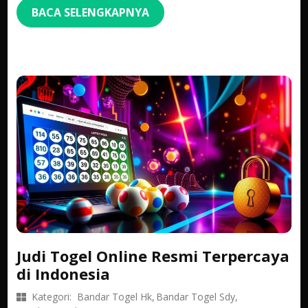
BACA SELENGKAPNYA
Judi Togel Online Resmi Terpercaya
di Indonesia
Kategori:
Bandar Togel Hk
Bandar Togel Sdy