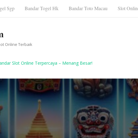
gel Sgp
Bandar Togel Hk
Bandar Toto Macau
Slot Onli
m
lot Online Terbaik
andar Slot Online Terpercaya – Menang Besar!