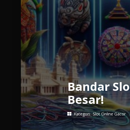
Bandar Slo
Besar!
Kategori:
Slot Online Gacor