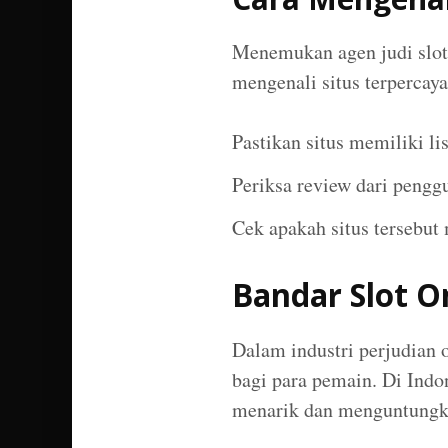
Menemukan agen judi slot 
mengenali situs terpercaya
Pastikan situs memiliki li
Periksa review dari peng
Cek apakah situs tersebut
Bandar Slot O
Dalam industri perjudian 
bagi para pemain. Di Indo
menarik dan menguntung