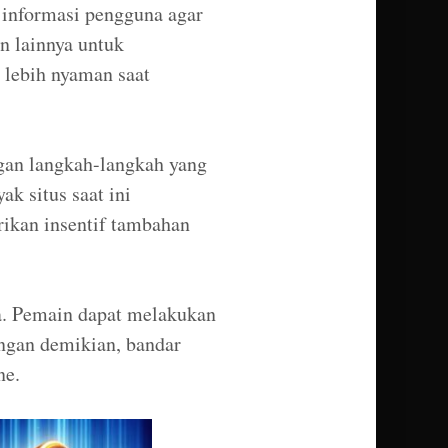
a informasi pengguna agar
n lainnya untuk
 lebih nyaman saat
ngan langkah-langkah yang
k situs saat ini
ikan insentif tambahan
ma. Pemain dapat melakukan
ngan demikian, bandar
ne.