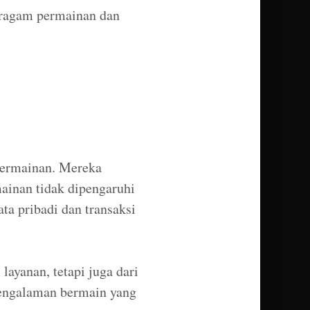
eragam permainan dan
 permainan. Mereka
ainan tidak dipengaruhi
ta pribadi dan transaksi
layanan, tetapi juga dari
engalaman bermain yang