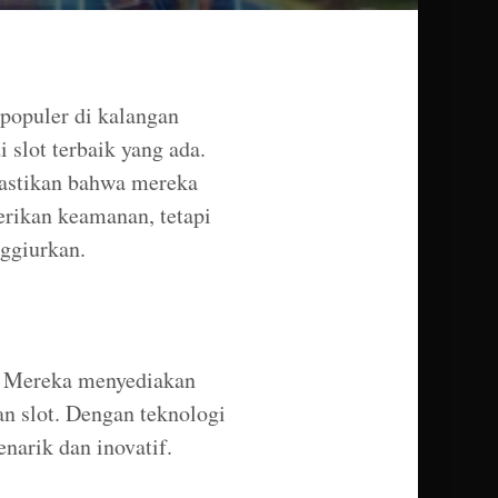
 populer di kalangan
 slot terbaik yang ada.
mastikan bahwa mereka
berikan keamanan, tetapi
ggiurkan.
e. Mereka menyediakan
n slot. Dengan teknologi
narik dan inovatif.