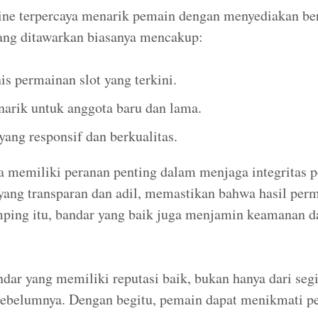
ine terpercaya menarik pemain dengan menyediakan b
ang ditawarkan biasanya mencakup:
is permainan slot yang terkini.
arik untuk anggota baru dan lama.
ang responsif dan berkualitas.
ya memiliki peranan penting dalam menjaga integritas
yang transparan dan adil, memastikan bahwa hasil perm
amping itu, bandar yang baik juga menjamin keamanan da
ar yang memiliki reputasi baik, bukan hanya dari segi 
ebelumnya. Dengan begitu, pemain dapat menikmati p