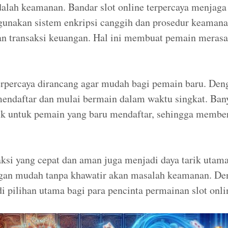
adalah keamanan. Bandar slot online terpercaya menjag
unakan sistem enkripsi canggih dan prosedur keamana
an transaksi keuangan. Hal ini membuat pemain merasa
 terpercaya dirancang agar mudah bagi pemain baru. De
endaftar dan mulai bermain dalam waktu singkat. Banya
 untuk pemain yang baru mendaftar, sehingga member
aksi yang cepat dan aman juga menjadi daya tarik uta
ngan mudah tanpa khawatir akan masalah keamanan. De
di pilihan utama bagi para pencinta permainan slot onli