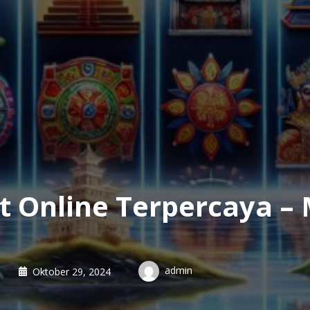
t Online Terpercaya 
admin
Oktober 29, 2024