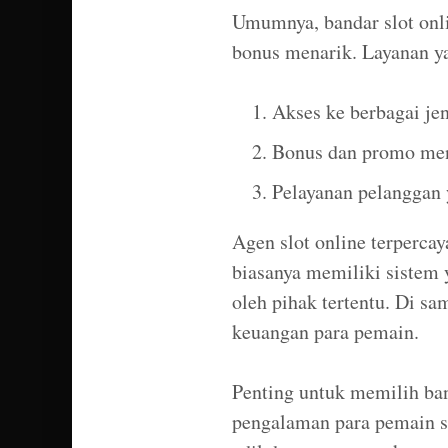
Umumnya, bandar slot onl
bonus menarik. Layanan y
Akses ke berbagai jen
Bonus dan promo men
Pelayanan pelanggan y
Agen slot online terperca
biasanya memiliki sistem 
oleh pihak tertentu. Di s
keuangan para pemain.
Penting untuk memilih band
pengalaman para pemain s