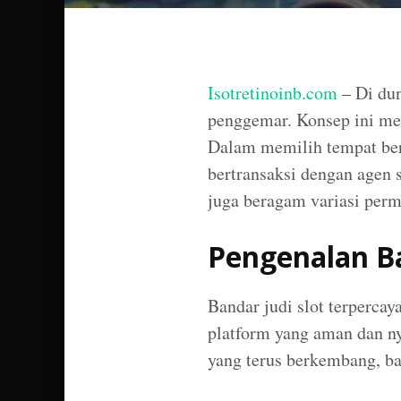
Isotretinoinb.com
– Di dun
penggemar. Konsep ini men
Dalam memilih tempat ber
bertransaksi dengan agen s
juga beragam variasi per
Pengenalan Ba
Bandar judi slot terperca
platform yang aman dan n
yang terus berkembang, ba