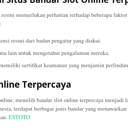
resmi memerlukan perhatian terhadap beberapa faktor 
:
sensi resmi dari badan pengatur yang diakui.
guna lain untuk mengetahui pengalaman mereka.
 memiliki sertifikat keamanan yang menjamin perlindun
nline Terpercaya
online, memilih bandar slot online terpercaya menjadi 
nesia, terdapat berbagai jenis bandar yang menawarka
kan.
ESTOTO