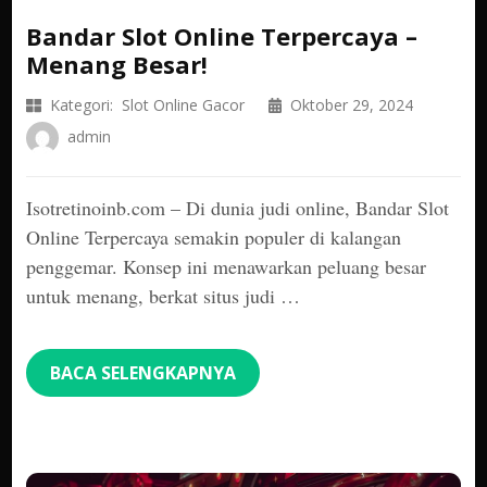
Bandar Slot Online Terpercaya –
Menang Besar!
Kategori:
Slot Online Gacor
Oktober 29, 2024
admin
Isotretinoinb.com – Di dunia judi online, Bandar Slot
Online Terpercaya semakin populer di kalangan
penggemar. Konsep ini menawarkan peluang besar
untuk menang, berkat situs judi …
BACA SELENGKAPNYA