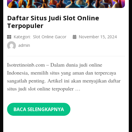
Daftar Situs Judi Slot Online
Terpopuler
Kategori:
Slot Online Gacor
November 15, 2024
admin
Isotretinoinb.com – Dalam dunia judi online
Indonesia, memilih situs yang aman dan terpercaya
sangatlah penting. Artikel ini akan menyajikan daftar
situs judi slot online terpopuler …
BACA SELENGKAPNYA