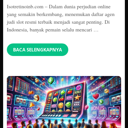
Isotretinoinb.com – Dalam dunia perjudian online
yang semakin berkembang, menemukan daftar agen
judi slot resmi terbaik menjadi sangat penting. Di
Indonesia, banyak pemain selalu mencari …
BACA SELENGKAPNYA