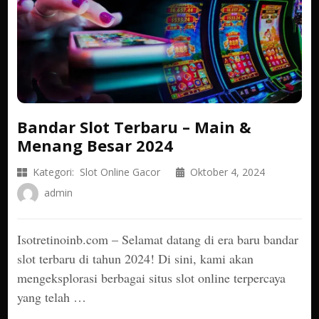
Bandar Slot Terbaru – Main &
Menang Besar 2024
Kategori:
Slot Online Gacor
Oktober 4, 2024
admin
Isotretinoinb.com – Selamat datang di era baru bandar
slot terbaru di tahun 2024! Di sini, kami akan
mengeksplorasi berbagai situs slot online terpercaya
yang telah …