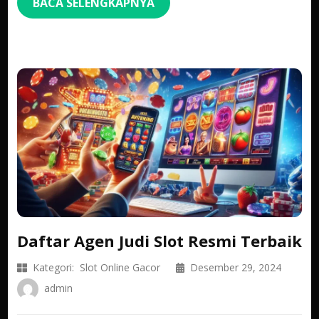
BACA SELENGKAPNYA
Daftar Agen Judi Slot Resmi Terbaik
Kategori:
Slot Online Gacor
Desember 29, 2024
admin