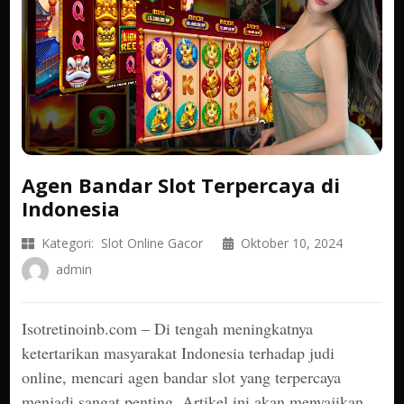
Agen Bandar Slot Terpercaya di
Indonesia
Kategori:
Slot Online Gacor
Oktober 10, 2024
admin
Isotretinoinb.com – Di tengah meningkatnya
ketertarikan masyarakat Indonesia terhadap judi
online, mencari agen bandar slot yang terpercaya
menjadi sangat penting. Artikel ini akan menyajikan