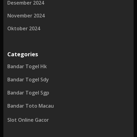
Desember 2024
November 2024
Oktober 2024
Categories
Bandar Togel Hk
Bandar Togel Sdy
Bandar Togel Sgp
Bandar Toto Macau
Slot Online Gacor