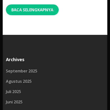
BACA SELENGKAPNYA
Archives
September 2025
Agustus 2025
Juli 2025
Juni 2025