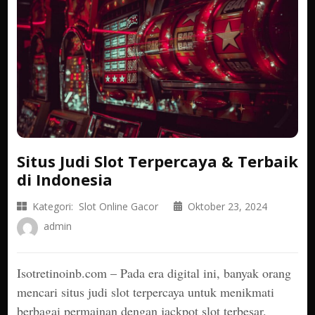
Situs Judi Slot Terpercaya & Terbaik
di Indonesia
Kategori:
Slot Online Gacor
Oktober 23, 2024
admin
Isotretinoinb.com – Pada era digital ini, banyak orang
mencari situs judi slot terpercaya untuk menikmati
berbagai permainan dengan jackpot slot terbesar.