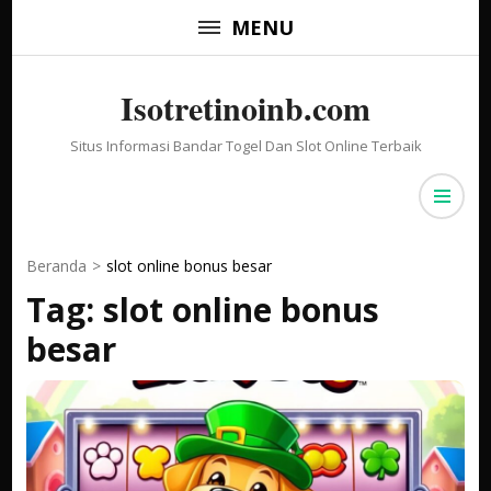
Lompat
MENU
ke
konten
Isotretinoinb.com
(Tekan
Enter)
Situs Informasi Bandar Togel Dan Slot Online Terbaik
Beranda
>
slot online bonus besar
Tag:
slot online bonus
besar