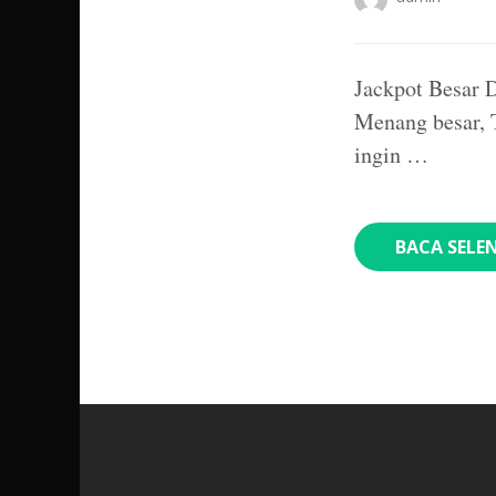
Jackpot Besar D
Menang besar, T
ingin …
BACA SELE