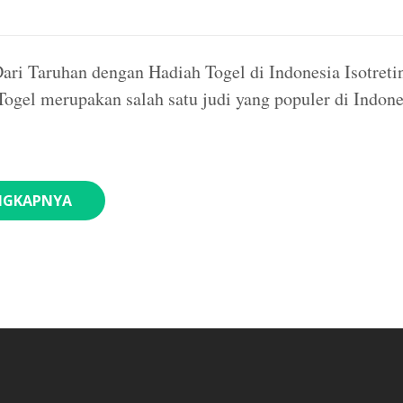
ari Taruhan dengan Hadiah Togel di Indonesia Isotret
ogel merupakan salah satu judi yang populer di Indone
NGKAPNYA