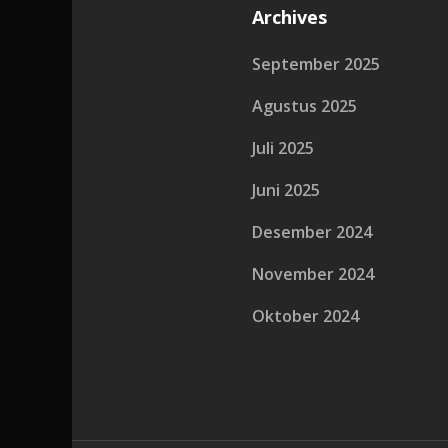
Archives
September 2025
Agustus 2025
Juli 2025
Juni 2025
Desember 2024
November 2024
Oktober 2024