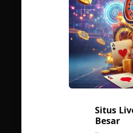
Situs Li
Besar