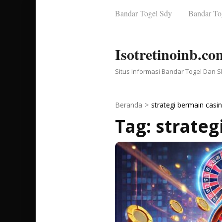
Lompat
Bandar Togel Sdy
Bandar To
ke
konten
Isotretinoinb.co
(Tekan
Enter)
Situs Informasi Bandar Togel Dan S
Beranda
>
strategi bermain casi
Tag:
strateg