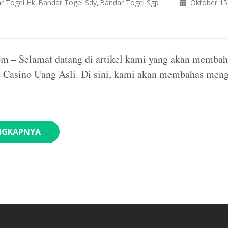
r Togel Hk
Bandar Togel Sdy
Bandar Togel Sgp
Oktober 15
com – Selamat datang di artikel kami yang akan memba
e Casino Uang Asli. Di sini, kami akan membahas men
NGKAPNYA