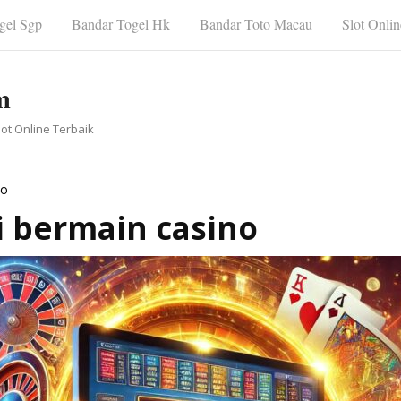
gel Sgp
Bandar Togel Hk
Bandar Toto Macau
Slot Onli
m
lot Online Terbaik
no
i bermain casino