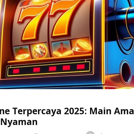
ine Terpercaya 2025: Main Ama
 Nyaman