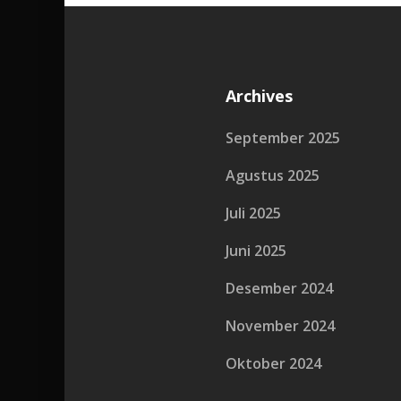
Archives
September 2025
Agustus 2025
Juli 2025
Juni 2025
Desember 2024
November 2024
Oktober 2024