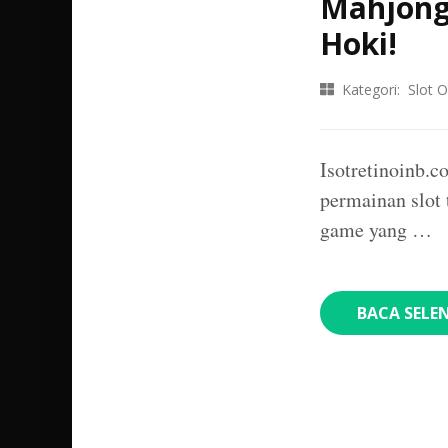
Mahjong
Hoki!
Kategori:
Slot O
Isotretinoinb.c
permainan slot 
game yang …
BACA SELE