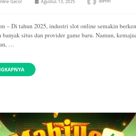
admin
nline Gacor
Agustus 13, 2025
om – Di tahun 2025, industri slot online semakin berk
a banyak situs dan provider game baru. Namun, kemajua
gan, …
NGKAPNYA