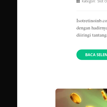
Kategori:
Slot O
Isotretinoinb.c
dengan hadirny
diiringi tantan
BACA SELE