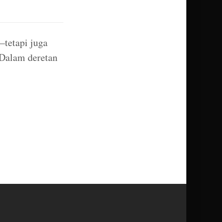
—tetapi juga
. Dalam deretan