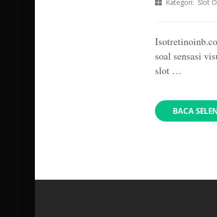
Kategori:
Slot O
Isotretinoinb.c
soal sensasi vi
slot …
BACA SELE