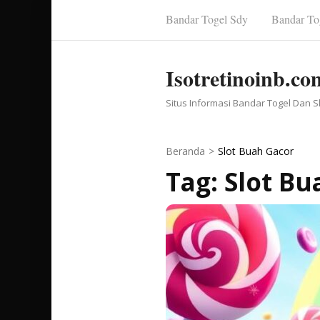
Lompat
Bandar Togel Sdy
Bandar To
ke
konten
Isotretinoinb.co
(Tekan
Enter)
Situs Informasi Bandar Togel Dan S
Beranda
>
Slot Buah Gacor
Tag:
Slot Bu