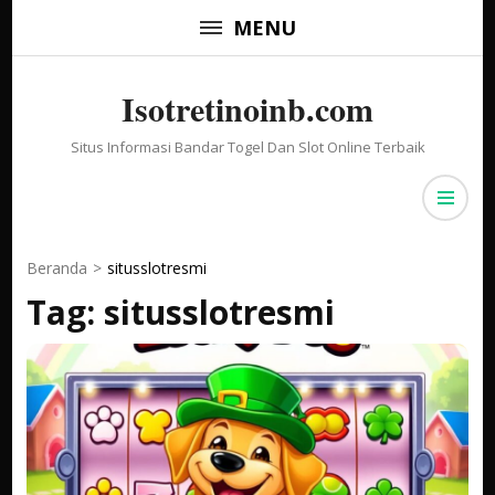
Lompat
MENU
ke
konten
Isotretinoinb.com
(Tekan
Enter)
Situs Informasi Bandar Togel Dan Slot Online Terbaik
Beranda
>
situsslotresmi
Tag:
situsslotresmi