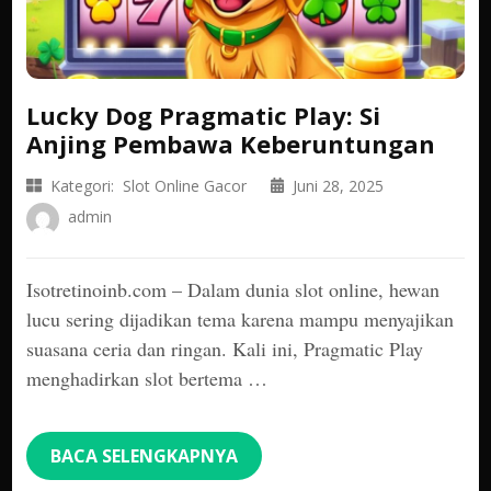
Lucky Dog Pragmatic Play: Si
Anjing Pembawa Keberuntungan
Kategori:
Slot Online Gacor
Juni 28, 2025
admin
Isotretinoinb.com – Dalam dunia slot online, hewan
lucu sering dijadikan tema karena mampu menyajikan
suasana ceria dan ringan. Kali ini, Pragmatic Play
menghadirkan slot bertema …
BACA SELENGKAPNYA