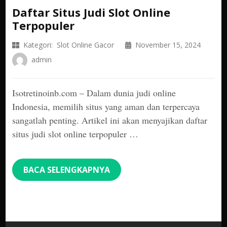
Daftar Situs Judi Slot Online
Terpopuler
Kategori:
Slot Online Gacor
November 15, 2024
admin
Isotretinoinb.com – Dalam dunia judi online
Indonesia, memilih situs yang aman dan terpercaya
sangatlah penting. Artikel ini akan menyajikan daftar
situs judi slot online terpopuler …
BACA SELENGKAPNYA