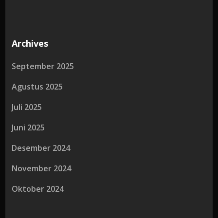
Archives
September 2025
Agustus 2025
Juli 2025
Juni 2025
Desember 2024
November 2024
Oktober 2024