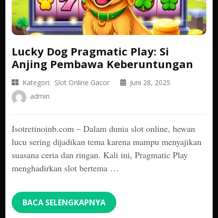
Lucky Dog Pragmatic Play: Si
Anjing Pembawa Keberuntungan
Kategori:
Slot Online Gacor
Juni 28, 2025
admin
Isotretinoinb.com – Dalam dunia slot online, hewan
lucu sering dijadikan tema karena mampu menyajikan
suasana ceria dan ringan. Kali ini, Pragmatic Play
menghadirkan slot bertema …
BACA SELENGKAPNYA