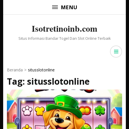
Lompat
MENU
ke
konten
Isotretinoinb.com
(Tekan
Enter)
Situs Informasi Bandar Togel Dan Slot Online Terbaik
Beranda
>
situsslotonline
Tag:
situsslotonline