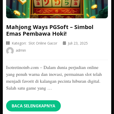
Mahjong Ways PGSoft – Simbol
Emas Pembawa Hoki!
Kategori:
Slot Online Gacor
Juli 23, 2025
admin
Isotretinoinb.com – Dalam dunia perjudian online
yang penuh warna dan inovasi, permainan slot telah
menjadi favorit di kalangan pecinta hiburan digital.
Salah satu game yang …
BACA SELENGKAPNYA