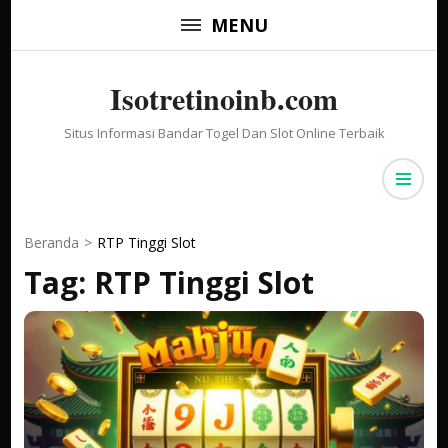
Lompat
MENU
ke
konten
Isotretinoinb.com
(Tekan
Enter)
Situs Informasi Bandar Togel Dan Slot Online Terbaik
Beranda
>
RTP Tinggi Slot
Tag:
RTP Tinggi Slot