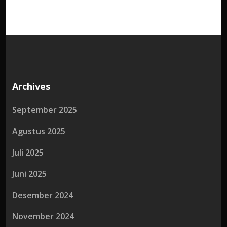
Archives
September 2025
Agustus 2025
Juli 2025
Juni 2025
Desember 2024
November 2024