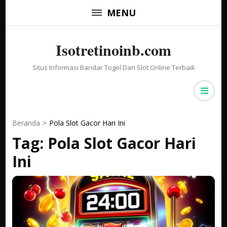
Lompat
MENU
ke
konten
Isotretinoinb.com
(Tekan
Enter)
Situs Informasi Bandar Togel Dan Slot Online Terbaik
Beranda
>
Pola Slot Gacor Hari Ini
Tag:
Pola Slot Gacor Hari
Ini