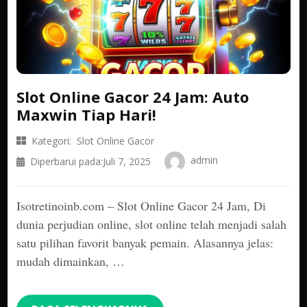
Slot Online Gacor 24 Jam: Auto
Maxwin Tiap Hari!
Kategori:
Slot Online Gacor
admin
Diperbarui pada:
Juli 7, 2025
Isotretinoinb.com – Slot Online Gacor 24 Jam, Di
dunia perjudian online, slot online telah menjadi salah
satu pilihan favorit banyak pemain. Alasannya jelas:
mudah dimainkan, …