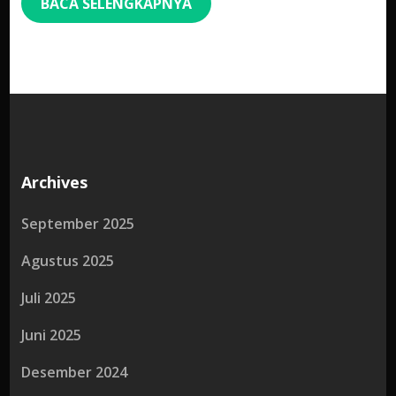
BACA SELENGKAPNYA
Archives
September 2025
Agustus 2025
Juli 2025
Juni 2025
Desember 2024