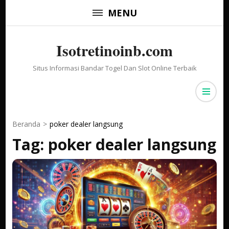
Lompat
MENU
ke
konten
Isotretinoinb.com
(Tekan
Enter)
Situs Informasi Bandar Togel Dan Slot Online Terbaik
Beranda
>
poker dealer langsung
Tag:
poker dealer langsung