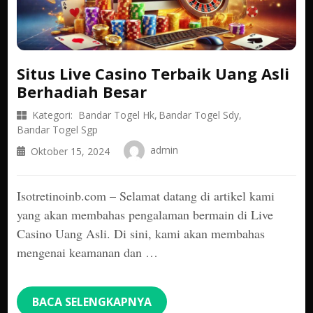
Situs Live Casino Terbaik Uang Asli
Berhadiah Besar
Kategori:
Bandar Togel Hk
Bandar Togel Sdy
Bandar Togel Sgp
admin
Oktober 15, 2024
Isotretinoinb.com – Selamat datang di artikel kami
yang akan membahas pengalaman bermain di Live
Casino Uang Asli. Di sini, kami akan membahas
mengenai keamanan dan …
BACA SELENGKAPNYA