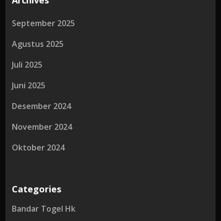
Archives
September 2025
Agustus 2025
Juli 2025
Juni 2025
Desember 2024
November 2024
Oktober 2024
Categories
Bandar Togel Hk