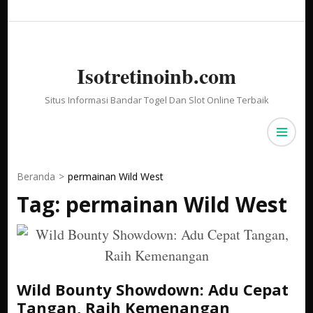
Isotretinoinb.com
Situs Informasi Bandar Togel Dan Slot Online Terbaik
Beranda
>
permainan Wild West
Tag:
permainan Wild West
Wild Bounty Showdown: Adu Cepat
Tangan, Raih Kemenangan