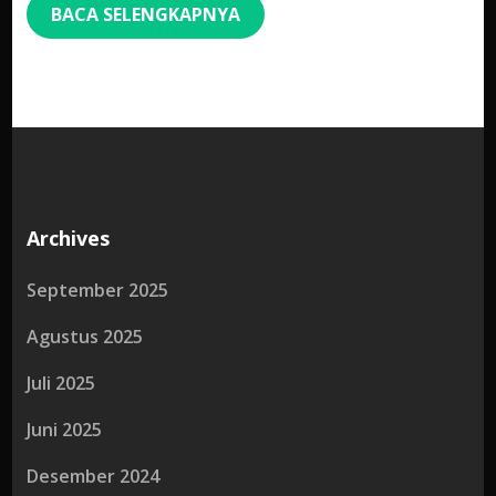
BACA SELENGKAPNYA
Archives
September 2025
Agustus 2025
Juli 2025
Juni 2025
Desember 2024