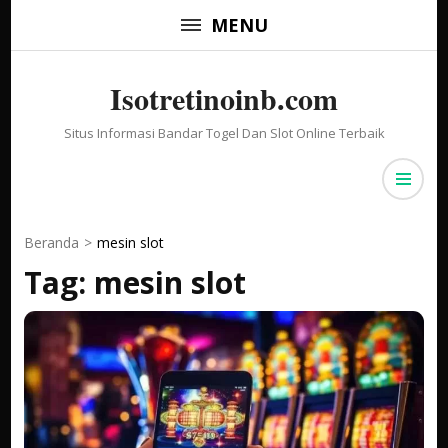
Lompat
MENU
ke
konten
Isotretinoinb.com
(Tekan
Enter)
Situs Informasi Bandar Togel Dan Slot Online Terbaik
Beranda
>
mesin slot
Tag:
mesin slot