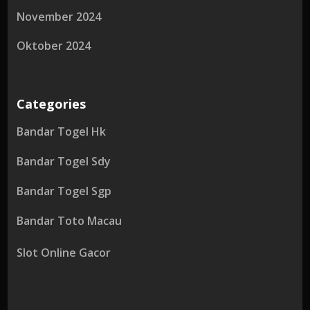
November 2024
Oktober 2024
Categories
Bandar Togel Hk
Bandar Togel Sdy
Bandar Togel Sgp
Bandar Toto Macau
Slot Online Gacor