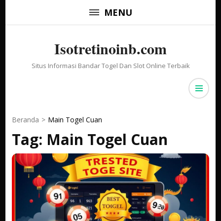
Lompat
MENU
ke
konten
Isotretinoinb.com
(Tekan
Enter)
Situs Informasi Bandar Togel Dan Slot Online Terbaik
Beranda
>
Main Togel Cuan
Tag:
Main Togel Cuan