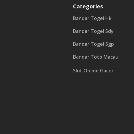
Categories
Bandar Togel Hk
Bandar Togel Sdy
Bandar Togel Sgp
Bandar Toto Macau
Slot Online Gacor