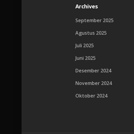
Archives
September 2025
Agustus 2025
Juli 2025
Juni 2025
Desember 2024
November 2024
Oktober 2024