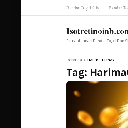
Lompat
Bandar Togel Sdy
Bandar To
ke
konten
Isotretinoinb.co
(Tekan
Enter)
Situs Informasi Bandar Togel Dan S
Beranda
>
Harimau Emas
Tag:
Harima