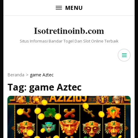
Lompat
MENU
ke
konten
Isotretinoinb.com
(Tekan
Enter)
Situs Informasi Bandar Togel Dan Slot Online Terbaik
Beranda
>
game Aztec
Tag:
game Aztec