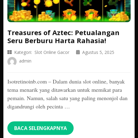
Treasures of Aztec: Petualangan
Seru Berburu Harta Rahasia!
Kategori:
Slot Online Gacor
Agustus 5, 2025
admin
Isotretinoinb.com – Dalam dunia slot online, banyak
tema menarik yang ditawarkan untuk memikat para
pemain. Namun, salah satu yang paling menonjol dan
digandrungi oleh pecinta …
BACA SELENGKAPNYA