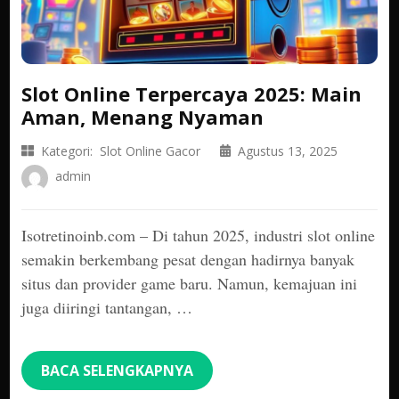
Slot Online Terpercaya 2025: Main
Aman, Menang Nyaman
Kategori:
Slot Online Gacor
Agustus 13, 2025
admin
Isotretinoinb.com – Di tahun 2025, industri slot online
semakin berkembang pesat dengan hadirnya banyak
situs dan provider game baru. Namun, kemajuan ini
juga diiringi tantangan, …
BACA SELENGKAPNYA