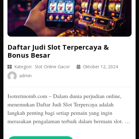
Daftar Judi Slot Terpercaya &
Bonus Besar
Kategori:
Slot Online Gacor
Oktober 12, 2024
admin
Isotretinoinb.com – Dalam dunia perjudian online,
menemukan Daftar Judi Slot Terpercaya adalah
langkah penting bagi setiap pemain yang ingin
merasakan pengalaman terbaik dalam bermain slot. …