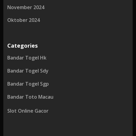
November 2024
Oktober 2024
Categories
Bandar Togel Hk
Bandar Togel Sdy
Bandar Togel Sgp
Bandar Toto Macau
Slot Online Gacor