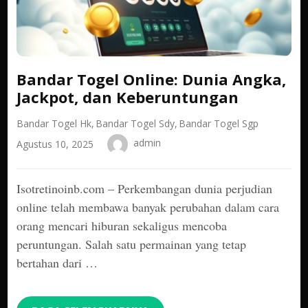
Bandar Togel Online: Dunia Angka,
Jackpot, dan Keberuntungan
Bandar Togel Hk
Bandar Togel Sdy
Bandar Togel Sgp
admin
Agustus 10, 2025
Isotretinoinb.com – Perkembangan dunia perjudian
online telah membawa banyak perubahan dalam cara
orang mencari hiburan sekaligus mencoba
peruntungan. Salah satu permainan yang tetap
bertahan dari …