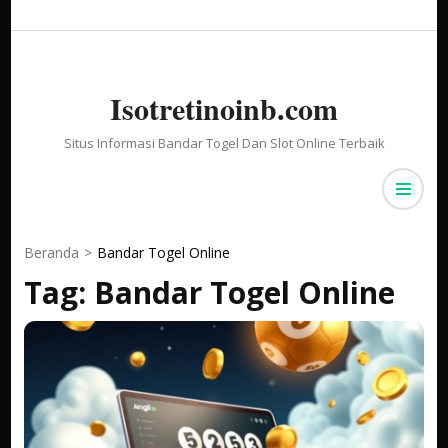
Isotretinoinb.com
Situs Informasi Bandar Togel Dan Slot Online Terbaik
Beranda
>
Bandar Togel Online
Tag:
Bandar Togel Online