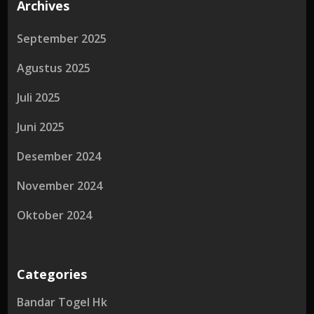
Archives
September 2025
Agustus 2025
Juli 2025
Juni 2025
Desember 2024
November 2024
Oktober 2024
Categories
Bandar Togel Hk