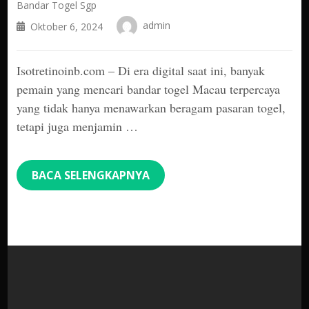
Bandar Togel Sgp
admin
Oktober 6, 2024
Isotretinoinb.com – Di era digital saat ini, banyak
pemain yang mencari bandar togel Macau terpercaya
yang tidak hanya menawarkan beragam pasaran togel,
tetapi juga menjamin …
BACA SELENGKAPNYA