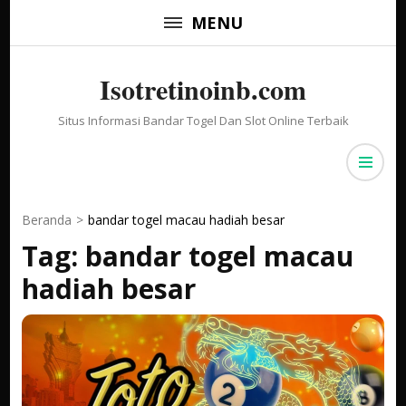
Lompat
MENU
ke
konten
Isotretinoinb.com
(Tekan
Enter)
Situs Informasi Bandar Togel Dan Slot Online Terbaik
Beranda
>
bandar togel macau hadiah besar
Tag:
bandar togel macau
hadiah besar